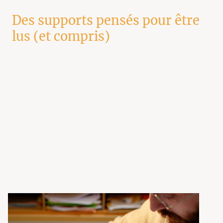
Des supports pensés pour être
lus (et compris)
Un bon support d’édition ne se limite pas au design.
Il doit organiser l’information, hiérarchiser les contenus et faciliter la
lecture.
Nous travaillons sur :
la mise en page
la typographie
la hiérarchie des informations
l’équilibre texte / visuel
Chaque support est pensé pour
guider le lecteur
.