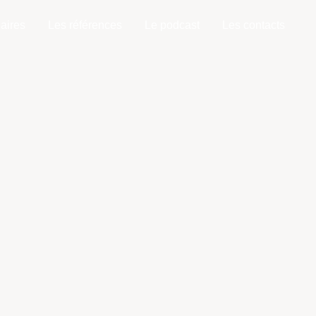
aires
Les références
Le podcast
Les contacts