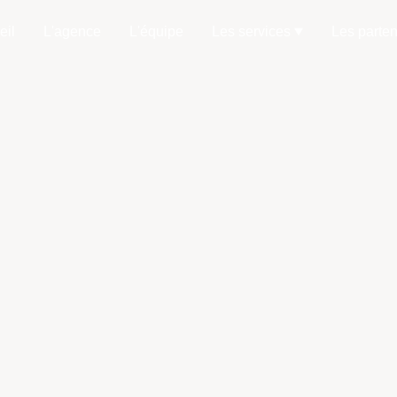
eil
L'agence
L'équipe
Les services
Les parten