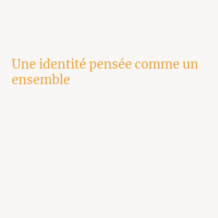
Une identité pensée comme un
ensemble
Une identité visuelle solide repose sur :
un logo bien conçu
une palette de couleurs cohérente
des typographies adaptées
des règles d’utilisation claires
des éléments graphiques identifiables
Tous ces éléments sont pensés pour fonctionner
ensemble
, sans
contradiction.