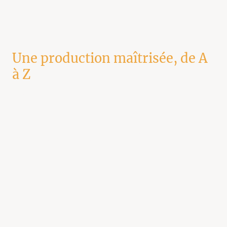
Une production maîtrisée, de A
à Z
De l’idée à la livraison finale, nous gérons
tout le processus de
production
en interne.
Notre équipe travaille avec des outils professionnels, un vrai sens du
cadre… et une obsession du rythme.
Tournage, montage, étalonnage, motion design, captation, post-prod,
diffusion
: tout est pensé pour raconter votre histoire
avec du sens et du
style
.