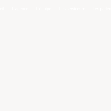
eil
L'agence
L'équipe
Les services
Les parten