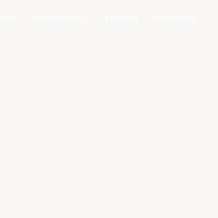
aires
Les références
Le podcast
Les contacts