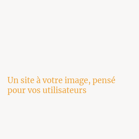
Un site à votre image, pensé
pour vos utilisateurs
Nous créons des sites qui vous ressemblent, adaptés à votre secteur, vos
clients, vos besoins.
Design, navigation, contenu, performances, sécurité, responsive :
rien
n’est laissé au hasard.
Design sur-mesure
Site responsive (mobile, tablette, desktop)
Optimisation SEO
Formation à l’outil si besoin