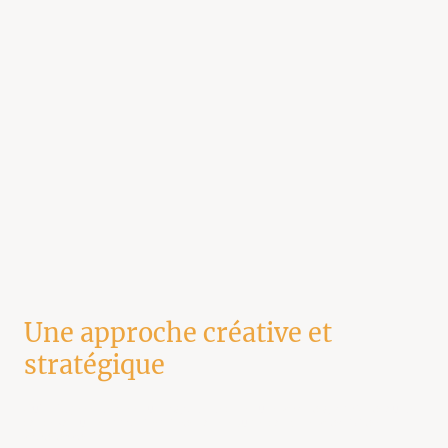
Une approche créative et
stratégique
Qu’il s’agisse de créer un
logo
, de décliner une
charte graphique
, ou de
concevoir un
support imprimé
, notre équipe combine
créativité
et
cohérence
.