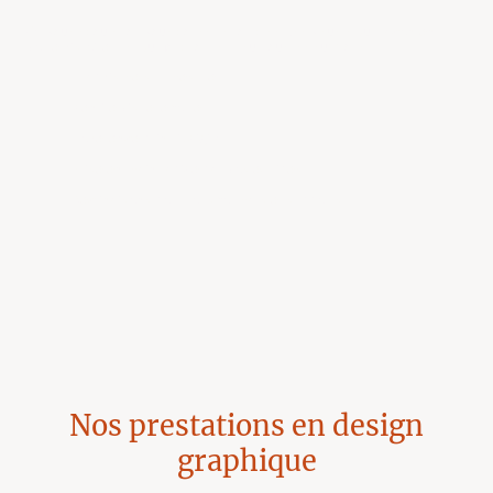
On vous écoute, on vous conseille, on crée des visuels qui
racontent
votre histoire
… et qui fonctionnent, sur tous les supports.
Graphisme sur mesure
Identité visuelle forte
Cohérence print & digital
Prise en main rapide par vos équipes
Déclinaisons pour tous formats et supports
Nos prestations en design
graphique