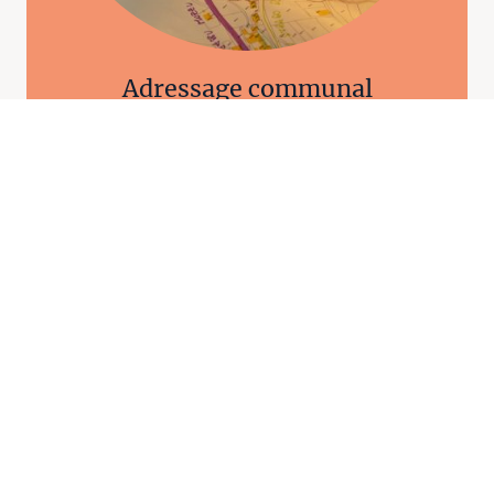
Adressage communal
Présent sur
l’annuaire des sociétés prestataires
de la Base
d'Adresse Nationale, nous accompagnons les communes dans la
mise en place de leur adressage : audit, numérotation,
cartographie, déclaration sur la BAN.