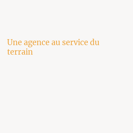
Une agence au service du
terrain
Notre force, c’est notre
expérience des réalités insulaires et rurales
.
On connaît les contraintes, les enjeux, les rythmes… et surtout, on sait
comment s’adapter à chacun.
Que ce soit pour structurer une adresse, faire émerger un tiers-lieu ou
mettre en lumière un projet communal,
on vous accompagne à chaque
étape
, avec sérieux, écoute et méthode.